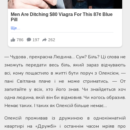
— Чудова , прекрасна Людина… Сум? Біль? Ці слова не
зможуть передати весь біль, який зараз відчувають
всі, кому пощастило в житті бути поруч з Олексієм, —
пані Світлана плаче і не може стриматись. — От
запитайте у всіх, хто його знав. Чи знайдеться хоч
одна людина, якій він би відмовив. Чи когось образив.
Немає таких. І таких як Олексій більше немає…
Олексій проживав із дружиною в однокімнатній
квартирі на «Дружбі» і останнім часом мріяв про