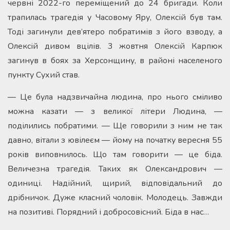
червні 2022-го переміщений до 24 бригади. Коли
трапилась трагедія у Часовому Яру, Олексій був там.
Тоді загинули дев’ятеро побратимів з його взводу, а
Олексій дивом вцілів. 3 жовтня Олексій Карпюк
загинув в боях за Херсонщину, в районі населеного
пункту Сухий став.
— Це була надзвичайна людина, про нього сміливо
можна казати — з великої літери Людина, —
поділились побратими. — Ще говорили з ним не так
давно, вітали з ювілеєм — йому на початку вересня 55
років виповнилось. Що там говорити — це біда.
Величезна трагедія. Таких як Олександрович —
одиниці. Надійний, щирий, відповідальний до
дрібничок. Дуже класний чоловік. Молодець. Завжди
на позитиві. Порядний і добросовісний. Біда в нас…