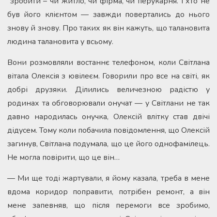
зробити – чи житло, чи фірма, чи перукарня. І хто не
був його клієнтом — завжди повертались до нього
знову й знову. Про таких як він кажуть, що талановита
людина талановита у всьому.
Вони розмовляли востаннє телефоном, коли Світлана
вітала Олексія з ювілеєм. Говорили про все на світі, як
добрі друзяки. Ділились величезною радістю у
родинах та обговорювали онучат — у Світлани не так
давно народилась онучка, Олексій влітку став двічі
дідусем. Тому коли побачила повідомлення, що Олексій
загинув, Світлана подумала, що це його однофамілець.
Не могла повірити, що це він…
— Ми ще тоді жартували, я йому казала, треба в мене
вдома коридор поправити, потрібен ремонт, а він
мене запевняв, що після перемоги все зробимо,