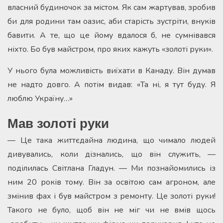
власний будиночок за містом. Як сам жартував, зробив
би для родини там оазис, аби старість зустріти, внуків
бавити. А те, що це йому вдалося б, не сумнівався
ніхто. Бо був майстром, про яких кажуть «золоті руки».
У нього була можливість виїхати в Канаду. Він думав
не надто довго. А потім видав: «Та ні, я тут буду. Я
люблю Україну…»
Мав золоті руки
— Це така життєдайна людина, що чимало людей
дивувались, коли дізнались, що він служить, —
поділилась Світлана Гладун. — Ми познайомились із
ним 20 років тому. Він за освітою сам агроном, але
змінив фах і був майстром з ремонту. Це золоті руки!
Такого не було, щоб він не міг чи не вмів щось