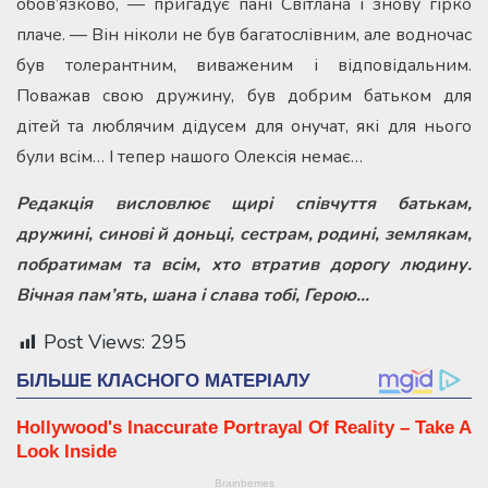
обов’язково, — пригадує пані Світлана і знову гірко
плаче. — Він ніколи не був багатослівним, але водночас
був толерантним, виваженим і відповідальним.
Поважав свою дружину, був добрим батьком для
дітей та люблячим дідусем для онучат, які для нього
були всім… І тепер нашого Олексія немає…
Редакція висловлює щирі співчуття батькам,
дружині, синові й доньці, сестрам, родині, землякам,
побратимам та всім, хто втратив дорогу людину.
Вічная пам’ять, шана і слава тобі, Герою…
Post Views:
295