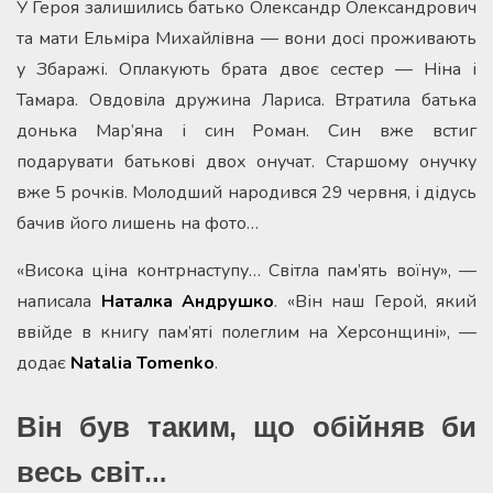
У Героя залишились батько Олександр Олександрович
та мати Ельміра Михайлівна — вони досі проживають
у Збаражі. Оплакують брата двоє сестер — Ніна і
Тамара. Овдовіла дружина Лариса. Втратила батька
донька Мар’яна і син Роман. Син вже встиг
подарувати батькові двох онучат. Старшому онучку
вже 5 рочків. Молодший народився 29 червня, і дідусь
бачив його лишень на фото…
«Висока ціна контрнаступу… Світла пам’ять воїну», —
написала
Наталка Андрушко
. «Він наш Герой, який
ввійде в книгу пам’яті полеглим на Херсонщині», —
додає
Natalia
Tomenko
.
Він був таким, що обійняв би
весь світ…