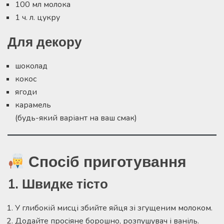
100 мл молока
1 ч. л. цукру
Для декору
шоколад
кокос
ягоди
карамель
(будь-який варіант на ваш смак)
Спосіб приготування
1. Швидке тісто
У глибокій мисці збийте яйця зі згущеним молоком.
Додайте просіяне борошно, розпушувач і ваніль.