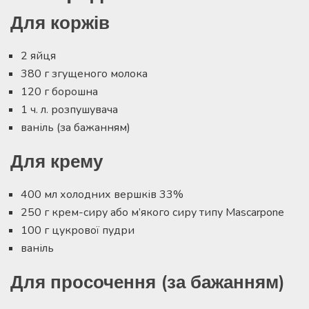
Для коржів
2 яйця
380 г згущеного молока
120 г борошна
1 ч. л. розпушувача
ваніль (за бажанням)
Для крему
400 мл холодних вершків 33%
250 г крем-сиру або м’якого сиру типу Mascarpone
100 г цукрової пудри
ваніль
Для просочення (за бажанням)